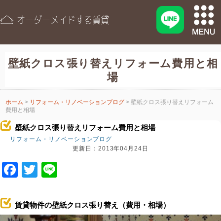
壁紙クロス張り替えリフォーム費用と相
場
ホーム
>
リフォーム・リノベーションブログ
> 壁紙クロス張り替えリフォーム
費用と相場
壁紙クロス張り替えリフォーム費用と相場
リフォーム・リノベーションブログ
更新日：2013年04月24日
F
T
Li
a
wi
n
c
tt
e
賃貸物件の壁紙クロス張り替え（費用・相場）
e
er