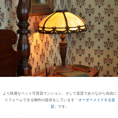
b
o
o
k
より快適なペット可賃貸マンション、そして賃貸でありながら自由に
リフォームできる物件の提供をしています
「オーダーメイドする賃
貸」
です。