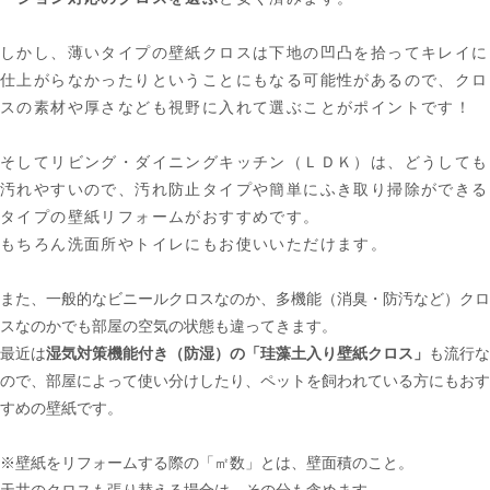
しかし、薄いタイプの壁紙クロスは下地の凹凸を拾ってキレイに
仕上がらなかったりということにもなる可能性があるので、クロ
スの素材や厚さなども視野に入れて選ぶことがポイントです！
そしてリビング・ダイニングキッチン（ＬＤＫ）は、どうしても
汚れやすいので、汚れ防止タイプや簡単にふき取り掃除ができる
タイプの壁紙リフォームがおすすめです。
もちろん洗面所やトイレにもお使いいただけます。
また、一般的なビニールクロスなのか、多機能（消臭・防汚など）クロ
スなのかでも部屋の空気の状態も違ってきます。
最近は
湿気対策機能付き（防湿）の「珪藻土入り壁紙クロス」
も流行な
ので、部屋によって使い分けしたり、ペットを飼われている方にもおす
すめの壁紙です。
※壁紙をリフォームする際の「㎡数」とは、壁面積のこと。
天井のクロスも張り替える場合は、その分も含めます。